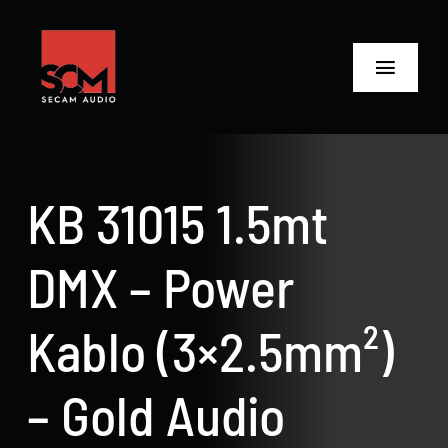
Skip
to
content
Toggle
Navigat
ANASAYFA
Ürünler
KB 31015 1.5mt
Biz Kimiz
DMX – Power
Neler Yaptık
Kablo (3×2.5mm²)
Neler Yapıyoruz?
– Gold Audio
İletişime Geç