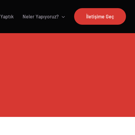
 Yaptık
Neler Yapıyoruz?
İletişime Geç